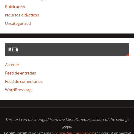
Publicación
recursos didácticos
Uncategorized
META
Acceder
Feed de entradas
Feed de comentarios
WordPress.org
This text can be changed from the Miscellaneous section of the settings
page.
Lorem ipsum
dolor sit amet,
consectetur adipiscing
elit, cras ut imperdiet