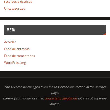
recursos didácticos
Uncategorized
META
Acceder
Feed de entradas
Feed de comentarios
WordPress.org
This text can be changed from the Miscellaneous section of the settings
page.
Lorem ipsum
dolor sit amet,
consectetur adipiscing
elit, cras ut imperdiet
augue.