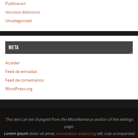
Publicación
recursos didácticos
Uncategorized
META
Acceder
Feed de entradas
Feed de comentarios
WordPress.org
This text can be changed from the Miscellaneous section of the settings
page.
Lorem ipsum
dolor sit amet,
consectetur adipiscing
elit, cras ut imperdiet