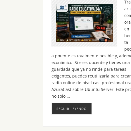
Tr
ar 
co
ora
en
he
ta
ped
a potente es totalmente posible y, ademá
económico. Si eres docente y tienes una
guardada que ya no rinde para tareas
exigentes, puedes reutilizarla para crea
radio online de nivel casi profesional u
AzuraCast sobre Ubuntu Server. Este pr
no solo …
SEGUIR LEYENDO