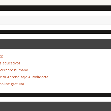
top
s educativos
el cerebro humano
ar tu Aprendizaje Autodidacta
nline gratuita