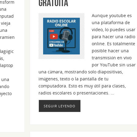
gratuita
ansform
una
Aunque youtube es
mputad
una plataforma de
 vieja
video, lo puedes usar
 una
para hacer una radio
rramien
online. Es totalmente
posible hacer una
agógic
transmisión en vivo
s,
por YouTube sin usar
 laptop
una cámara, mostrando solo diapositivas,
imágenes, texto o la pantalla de tu
r una
computadora. Esto es muy útil para clases,
sando
radios escolares o presentaciones. …
oyecto
SEGUIR LEYENDO