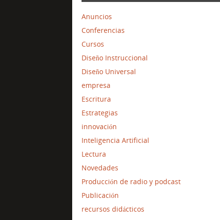
Anuncios
Conferencias
Cursos
Diseño Instruccional
Diseño Universal
empresa
Escritura
Estrategias
innovación
Inteligencia Artificial
Lectura
Novedades
Producción de radio y podcast
Publicación
recursos didácticos