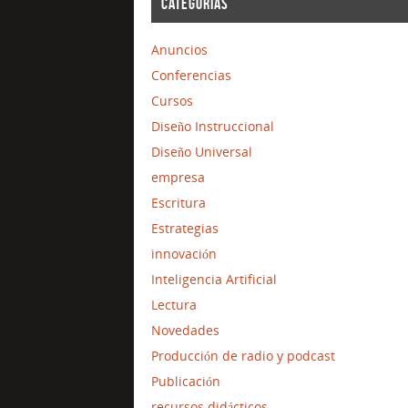
CATEGORÍAS
Anuncios
Conferencias
Cursos
Diseño Instruccional
Diseño Universal
empresa
Escritura
Estrategias
innovación
Inteligencia Artificial
Lectura
Novedades
Producción de radio y podcast
Publicación
recursos didácticos