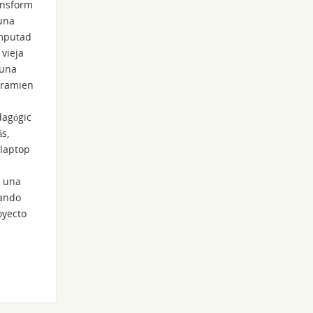
ansform
una
mputad
 vieja
 una
rramien
agógic
s,
 laptop
r una
sando
oyecto