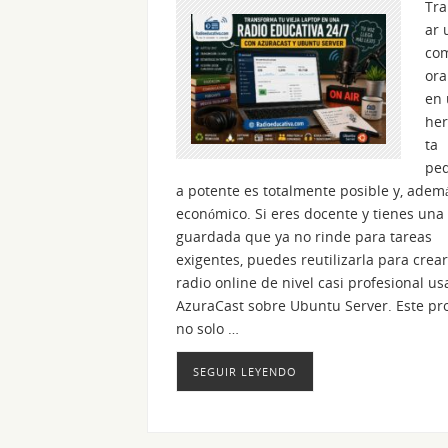
Tr
ar 
co
ora
en
he
ta
ped
a potente es totalmente posible y, ademá
económico. Si eres docente y tienes una
guardada que ya no rinde para tareas
exigentes, puedes reutilizarla para crea
radio online de nivel casi profesional u
AzuraCast sobre Ubuntu Server. Este pr
no solo …
SEGUIR LEYENDO