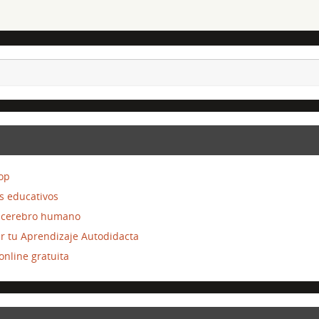
top
s educativos
el cerebro humano
ar tu Aprendizaje Autodidacta
nline gratuita