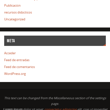
Publicación
recursos didácticos
Uncategorized
META
Acceder
Feed de entradas
Feed de comentarios
WordPress.org
This text can be changed from the Miscellaneous section of the settings
page.
Lorem ipsum
dolor sit amet,
consectetur adipiscing
elit, cras ut imperdiet