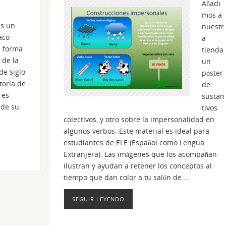
Añadi
mos a
s un
nuestr
aco
a
a forma
tienda
 de la
un
de siglo
póster
toria de
de
 es
sustan
 de su
tivos
colectivos, y otro sobre la impersonalidad en
algunos verbos. Este material es ideal para
estudiantes de ELE (Español como Lengua
Extranjera). Las imágenes que los acompañan
ilustran y ayudan a retener los conceptos al
tiempo que dan color a tu salón de …
SEGUIR LEYENDO