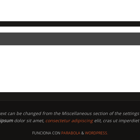
text can be changed from the Miscellaneous section of the settings
 ipsum
dolor sit amet,
consectetur adipiscing
elit, cras ut imperdie
FUNCIONA CON
PARABOLA
&
WORDPRESS.