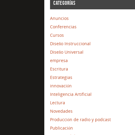
CATEGORÍAS
Anuncios
Conferencias
Cursos
Diseño Instruccional
Diseño Universal
empresa
Escritura
Estrategias
innovación
Inteligencia Artificial
Lectura
Novedades
Producción de radio y podcast
Publicación