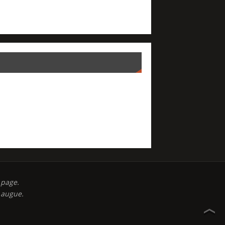
 page.
t augue.