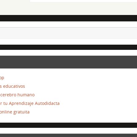
top
s educativos
el cerebro humano
ar tu Aprendizaje Autodidacta
nline gratuita