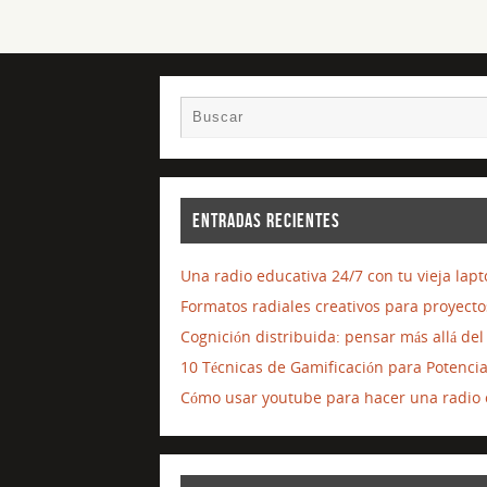
ENTRADAS RECIENTES
Una radio educativa 24/7 con tu vieja lap
Formatos radiales creativos para proyecto
Cognición distribuida: pensar más allá d
10 Técnicas de Gamificación para Potenci
Cómo usar youtube para hacer una radio o