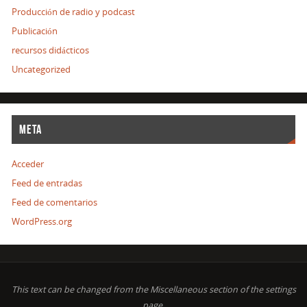
Producción de radio y podcast
Publicación
recursos didácticos
Uncategorized
META
Acceder
Feed de entradas
Feed de comentarios
WordPress.org
This text can be changed from the Miscellaneous section of the settings
page.