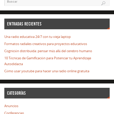
ENTRADAS RECIENTES
Una radio educativa 24/7 con tu vieja laptop
Formatos radiales creativos para proyectos educativos
Cognición distribuida: pensar más allá del cerebro humano
10 Técnicas de Gamificación para Potenciar tu Aprendizaje
Autodidacta
Cómo usar youtube para hacer una radio online gratuita
CATEGORÍAS
Anuncios
Conferencias