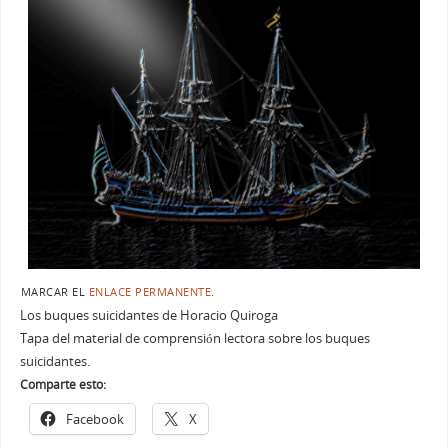
MARCAR EL
ENLACE PERMANENTE
.
Los buques suicidantes de Horacio Quiroga
Tapa del material de comprensión lectora sobre los buques
suicidantes.
Comparte esto:
Facebook
X